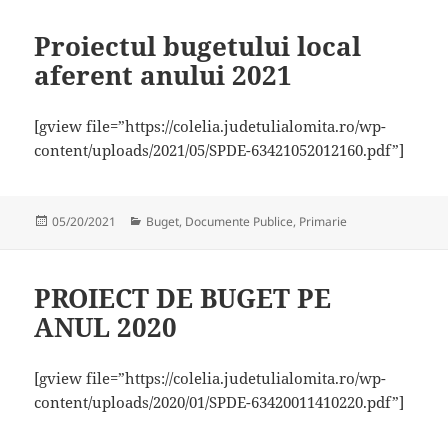
Proiectul bugetului local
aferent anului 2021
[gview file=”https://colelia.judetulialomita.ro/wp-
content/uploads/2021/05/SPDE-63421052012160.pdf”]
Publicat
Categorii
05/20/2021
Buget
,
Documente Publice
,
Primarie
pe
PROIECT DE BUGET PE
ANUL 2020
[gview file=”https://colelia.judetulialomita.ro/wp-
content/uploads/2020/01/SPDE-63420011410220.pdf”]