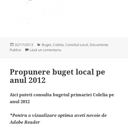
Publicat
Categorii
02/17/2013
Buget
,
Colelia
,
Consiliul Local
,
Documente
pe
la Proiect de buget local pe anul 2013 – chel
Publice
Lasă un comentariu
Propunere buget local pe
anul 2012
Aici puteti consulta bugetul primariei Colelia pe
anul 2012
*Pentru o vizualizare optima aveti nevoie de
Adobe Reader