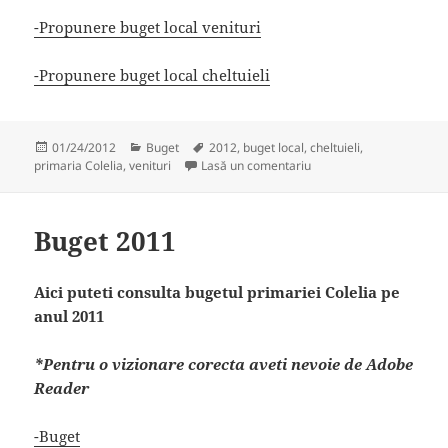
-Propunere buget local venituri
-Propunere buget local cheltuieli
Publicat
Categorii
Etichete
01/24/2012
Buget
2012
,
buget local
,
cheltuieli
,
pe
la Propunere buget local
primaria Colelia
,
venituri
Lasă un comentariu
Buget 2011
Aici puteti consulta bugetul primariei Colelia pe
anul 2011
*Pentru o vizionare corecta aveti nevoie de Adobe
Reader
-Buget