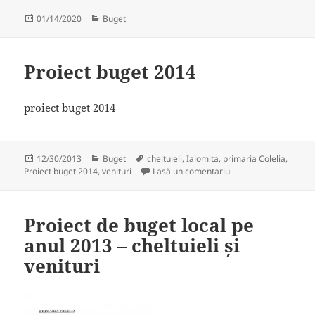
Publicat
Categorii
01/14/2020
Buget
pe
Proiect buget 2014
proiect buget 2014
Publicat
Categorii
Etichete
12/30/2013
Buget
cheltuieli
,
Ialomita
,
primaria Colelia
,
pe
la Proiect buget 2014
Proiect buget 2014
,
venituri
Lasă un comentariu
Proiect de buget local pe
anul 2013 – cheltuieli și
venituri