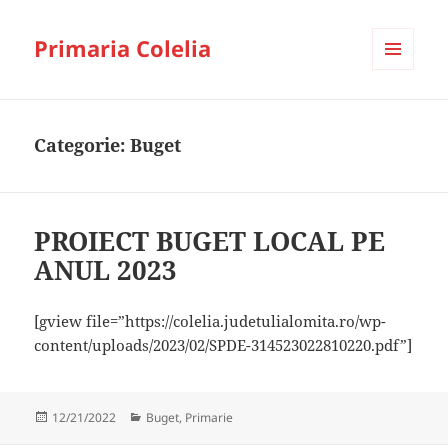
Primaria Colelia
MENIU
ȘI
WIDGET-
URI
Categorie:
Buget
PROIECT BUGET LOCAL PE
ANUL 2023
[gview file=”https://colelia.judetulialomita.ro/wp-
content/uploads/2023/02/SPDE-314523022810220.pdf”]
Publicat
Categorii
12/21/2022
Buget
,
Primarie
pe